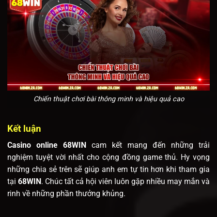
Chiến thuật chơi bài thông minh và hiệu quả cao
Kết luận
Casino online 68WIN
cam kết mang đến những trải
nghiệm tuyệt vời nhất cho cộng đồng game thủ. Hy vọng
những chia sẻ trên sẽ giúp anh em tự tin hơn khi tham gia
tại
68WIN
. Chúc tất cả hội viên luôn gặp nhiều may mắn và
rinh về những phần thưởng khủng.