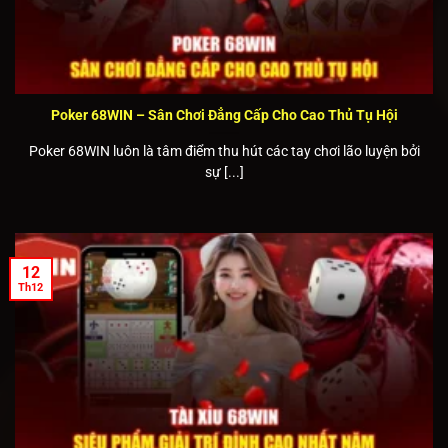
Poker 68WIN – Sân Chơi Đẳng Cấp Cho Cao Thủ Tụ Hội
Poker 68WIN luôn là tâm điểm thu hút các tay chơi lão luyện bởi
sự [...]
12
Th12