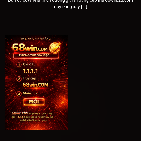
dày công xây [...]