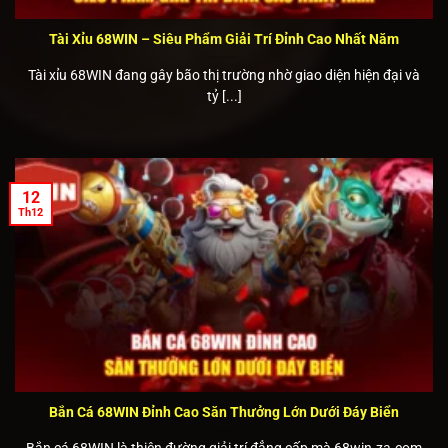
Tài Xỉu 68WIN – Siêu Phẩm Giải Trí Đỉnh Cao Nhất Năm
Tài xỉu 68WIN đang gây bão thị trường nhờ giao diện hiện đại và
tỷ [...]
12
Th12
Bắn Cá 68WIN Đỉnh Cao Săn Thưởng Lớn Dưới Đáy Biển
Bắn cá 68WIN là thiên đường giải trí đẳng cấp mà 68win.za.com