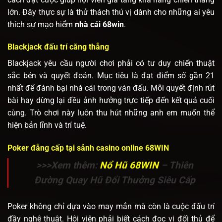
lớn. Đây thực sự là thử thách thú vị dành cho những ai yêu
thích sự mạo hiểm
nhà cái 68win
.
Blackjack đấu trí căng thẳng
Blackjack yêu cầu người chơi phải có tư duy chiến thuật
sắc bén và quyết đoán. Mục tiêu là đạt điểm số gần 21
nhất để đánh bại nhà cái trong ván đấu. Mỗi quyết định rút
bài hay dừng lại đều ảnh hưởng trực tiếp đến kết quả cuối
cùng. Trò chơi này luôn thu hút những anh em muốn thể
hiện bản lĩnh và trí tuệ.
Poker đẳng cấp tại sảnh casino online 68WIN
>>>Xem thêm:
Nổ Hũ 68WIN
– Thiên
Đường Quay Hũ Đổi Thưởng Siêu Cấp
Poker không chỉ dựa vào may mắn mà còn là cuộc đấu trí
đầy nghệ thuật. Hội viên phải biết cách đọc vị đối thủ để