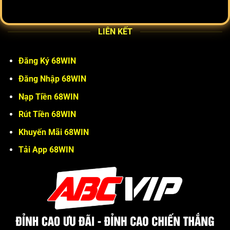
LIÊN KẾT
Đăng Ký 68WIN
Đăng Nhập 68WIN
Nạp Tiền 68WIN
Rút Tiền 68WIN
Khuyến Mãi 68WIN
Tải App 68WIN