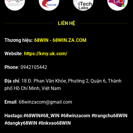
LIÊN HỆ
Thương hiệu:
68WIN
-
68WIN.ZA.COM
Website
:
https://kmy.uk.com/
Phone
: 0942105442
Địa chỉ
: 18 Đ. Phan Văn Khỏe, Phường 2, Quận 6, Thành
phố Hồ Chí Minh, Việt Nam
Email
:
68winzacom@gmail.com
Hastags:#68WIN#68_WIN
#68winzacom #trangchu68WIN
#dangky68WIN #linkvao68WIN