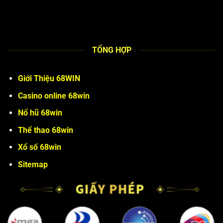
TỔNG HỢP
Giới Thiệu 68WIN
Casino online 68win
Nổ hũ 68win
Thể thao 68win
Xổ số 68win
Sitemap