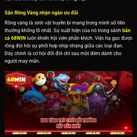
Săn Rồng Vàng nhận ngàn ưu đãi
Rồng vàng là sinh vật huyền bí mang trong mình số tiền
thưởng khổng lồ nhất. Sự xuất hiện của nó trong sảnh
bắn
cá 68WIN
luôn khiến hội viên phấn khích. Việc hạ gục được
rồng đòi hỏi sự phối hợp nhịp nhàng giữa các loại đạn.
Đây chính là cơ hội đổi đời chỉ sau một đêm dành cho
người may mắn.