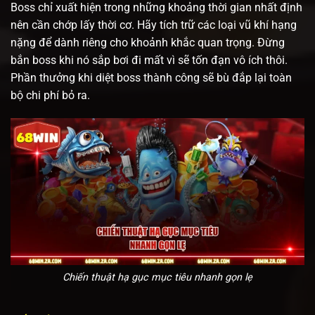
Boss chỉ xuất hiện trong những khoảng thời gian nhất định
nên cần chớp lấy thời cơ. Hãy tích trữ các loại vũ khí hạng
nặng để dành riêng cho khoảnh khắc quan trọng. Đừng
bắn boss khi nó sắp bơi đi mất vì sẽ tốn đạn vô ích thôi.
Phần thưởng khi diệt boss thành công sẽ bù đắp lại toàn
bộ chi phí bỏ ra.
Chiến thuật hạ gục mục tiêu nhanh gọn lẹ