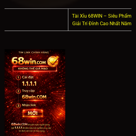
Tài Xỉu 68WIN – Siêu Phẩm
Giải Trí Đỉnh Cao Nhất Năm