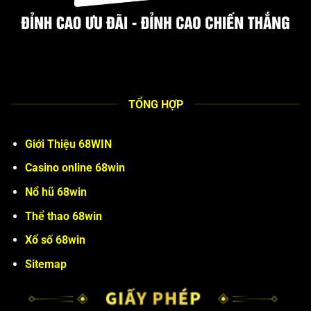
TỔNG HỢP
Giới Thiệu 68WIN
Casino online 68win
Nổ hũ 68win
Thể thao 68win
Xổ số 68win
Sitemap