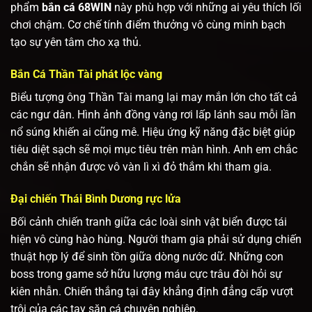
phẩm
bắn cá 68WIN
này phù hợp với những ai yêu thích lối
chơi chậm. Cơ chế tính điểm thưởng vô cùng minh bạch
tạo sự yên tâm cho xạ thủ.
Bắn Cá Thần Tài phát lộc vàng
Biểu tượng ông Thần Tài mang lại may mắn lớn cho tất cả
các ngư dân. Hình ảnh đồng vàng rơi lấp lánh sau mỗi lần
nổ súng khiến ai cũng mê. Hiệu ứng kỹ năng đặc biệt giúp
tiêu diệt sạch sẽ mọi mục tiêu trên màn hình. Anh em chắc
chắn sẽ nhận được vô vàn lì xì đỏ thắm khi tham gia.
Đại chiến Thái Bình Dương rực lửa
Bối cảnh chiến tranh giữa các loài sinh vật biển được tái
hiện vô cùng hào hùng. Người tham gia phải sử dụng chiến
thuật hợp lý để sinh tồn giữa dòng nước dữ. Những con
boss trong game sở hữu lượng máu cực trâu đòi hỏi sự
kiên nhẫn. Chiến thắng tại đây khẳng định đẳng cấp vượt
trội của các tay săn cá chuyên nghiệp.